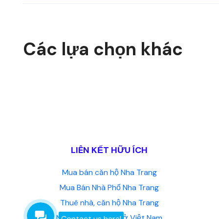
Các lựa chọn khác
LIÊN KẾT HỮU ÍCH
Mua bán căn hộ Nha Trang
Mua Bán Nhà Phố Nha Trang
Thuê nhà, căn hộ Nha Trang
Người nước ngoài ở Việt Nam
Contact us here!