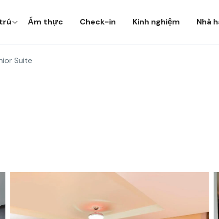
trú
Ẩm thực
Check-in
Kinh nghiệm
Nhà h
nior Suite