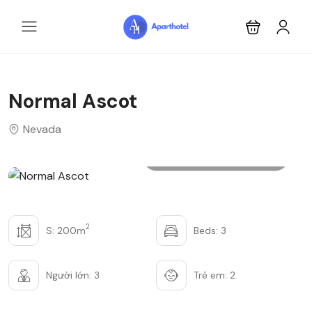
Normal Ascot
Nevada
Xem tất cả Hình ảnh
2
S: 200m
Beds: 3
Người lớn: 3
Trẻ em: 2