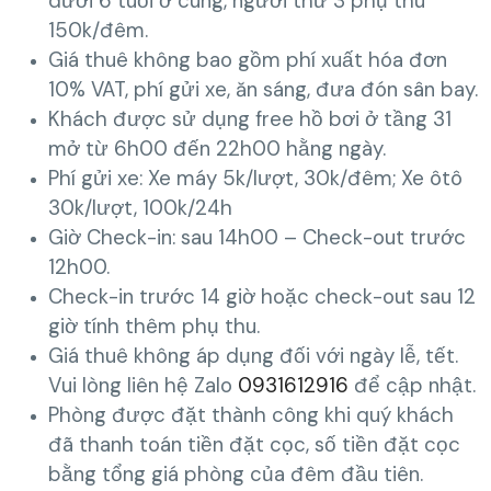
dưới 6 tuổi ở cùng, người thứ 3 phụ thu
150k/đêm.
Giá thuê không bao gồm phí xuất hóa đơn
10% VAT, phí gửi xe, ăn sáng, đưa đón sân bay.
Khách được sử dụng free hồ bơi ở tầng 31
mở từ 6h00 đến 22h00 hằng ngày.
Phí gửi xe: Xe máy 5k/lượt, 30k/đêm; Xe ôtô
30k/lượt, 100k/24h
Giờ Check-in: sau 14h00 – Check-out trước
12h00.
Check-in trước 14 giờ hoặc check-out sau 12
giờ tính thêm phụ thu.
Giá thuê không áp dụng đối với ngày lễ, tết.
Vui lòng liên hệ Zalo
0931612916
để cập nhật.
Phòng được đặt thành công khi quý khách
đã thanh toán tiền đặt cọc, số tiền đặt cọc
bằng tổng giá phòng của đêm đầu tiên.