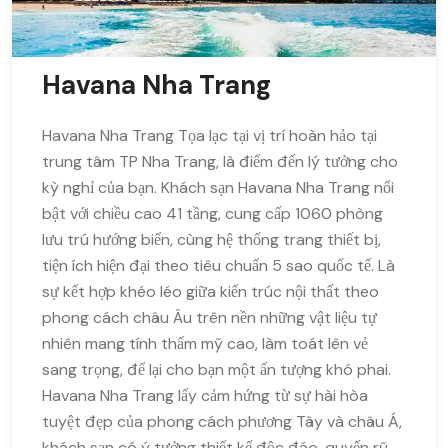
Havana Nha Trang
Havana Nha Trang Tọa lạc tại vị trí hoàn hảo tại
trung tâm TP Nha Trang, là điểm đến lý tưởng cho
kỳ nghỉ của bạn. Khách sạn Havana Nha Trang nổi
bật với chiều cao 41 tầng, cung cấp 1060 phòng
lưu trú hướng biển, cùng hệ thống trang thiết bị,
tiện ích hiện đại theo tiêu chuẩn 5 sao quốc tế. Là
sự kết hợp khéo léo giữa kiến trúc nội thất theo
phong cách châu Âu trên nền những vật liệu tự
nhiên mang tính thẩm mỹ cao, làm toát lên vẻ
sang trọng, để lại cho bạn một ấn tượng khó phai.
Havana Nha Trang lấy cảm hứng từ sự hài hòa
tuyệt đẹp của phong cách phương Tây và châu Á,
khách sạn có ý tưởng thiết kế độc đáo, quyến rũ