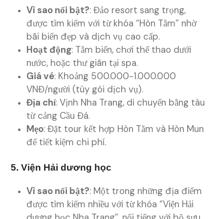
Vì sao nổi bật?
: Đảo resort sang trọng,
được tìm kiếm với từ khóa “Hòn Tằm” nhờ
bãi biển đẹp và dịch vụ cao cấp.
Hoạt động
: Tắm biển, chơi thể thao dưới
nước, hoặc thư giãn tại spa.
Giá vé
: Khoảng 500.000-1.000.000
VNĐ/người (tùy gói dịch vụ).
Địa chỉ
: Vịnh Nha Trang, di chuyển bằng tàu
từ cảng Cầu Đá.
Mẹo
: Đặt tour kết hợp Hòn Tằm và Hòn Mun
để tiết kiệm chi phí.
5. Viện Hải dương học
Vì sao nổi bật?
: Một trong những địa điểm
được tìm kiếm nhiều với từ khóa “Viện Hải
dương học Nha Trang”, nổi tiếng với bộ sưu