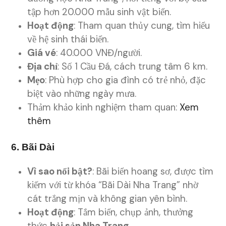
tập hơn 20.000 mẫu sinh vật biển.
Hoạt động
: Tham quan thủy cung, tìm hiểu
về hệ sinh thái biển.
Giá vé
: 40.000 VNĐ/người.
Địa chỉ
: Số 1 Cầu Đá, cách trung tâm 6 km.
Mẹo
: Phù hợp cho gia đình có trẻ nhỏ, đặc
biệt vào những ngày mưa.
Thảm khảo kinh nghiệm tham quan:
Xem
thêm
6. Bãi Dài
Vì sao nổi bật?
: Bãi biển hoang sơ, được tìm
kiếm với từ khóa “Bãi Dài Nha Trang” nhờ
cát trắng mịn và không gian yên bình.
Hoạt động
: Tắm biển, chụp ảnh, thưởng
thức
hải sản Nha Trang
.