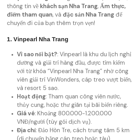
thông tin về
khách sạn Nha Trang
,
Ẩm thực,
điểm tham quan
, và
đặc sản Nha Trang
để
chuyến đi của bạn thêm trọn vẹn!
1. Vinpearl Nha Trang
Vì sao nổi bật?
: Vinpearl là khu du lịch nghỉ
dưỡng và giải trí hàng đầu, được tìm kiếm
với từ khóa “Vinpearl Nha Trang” nhờ công
viên giải trí VinWonders, cáp treo vượt biển,
và resort 5 sao.
Hoạt động
: Tham quan công viên nước,
thủy cung, hoặc thư giãn tại bãi biển riêng.
Giá vé
: Khoảng 800.000-1.200.000
VNĐ/người (tùy gói dịch vụ).
Địa chỉ
: Đảo Hòn Tre, cách trung tâm 5 km
(di chuyển bằng cáp treo hoặc tàu).