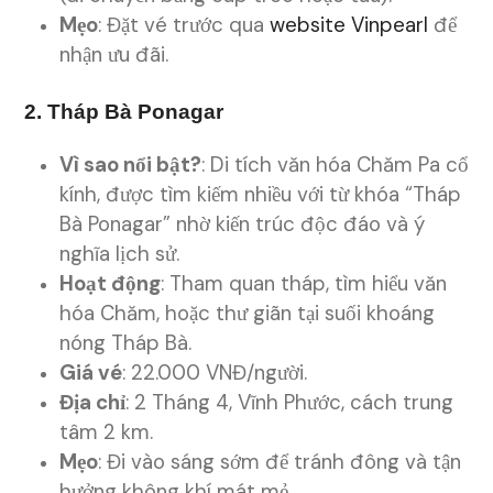
Mẹo
: Đặt vé trước qua
website Vinpearl
để
nhận ưu đãi.
2. Tháp Bà Ponagar
Vì sao nổi bật?
: Di tích văn hóa Chăm Pa cổ
kính, được tìm kiếm nhiều với từ khóa “Tháp
Bà Ponagar” nhờ kiến trúc độc đáo và ý
nghĩa lịch sử.
Hoạt động
: Tham quan tháp, tìm hiểu văn
hóa Chăm, hoặc thư giãn tại suối khoáng
nóng Tháp Bà.
Giá vé
: 22.000 VNĐ/người.
Địa chỉ
: 2 Tháng 4, Vĩnh Phước, cách trung
tâm 2 km.
Mẹo
: Đi vào sáng sớm để tránh đông và tận
hưởng không khí mát mẻ.