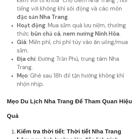
kiếm với từ khóa “chợ đêm Nha Trang”, nổi
tiếng với không khí sôi động và các món
đặc sản Nha Trang
.
Hoạt động
: Mua sắm quà lưu niệm, thưởng
thức
bún chả cá
,
nem nướng Ninh Hòa
.
Giá
: Miễn phí, chi phí tùy vào ăn uống/mua
sắm.
Địa chỉ
: Đường Trần Phú, trung tâm Nha
Trang.
Mẹo
: Ghé sau 18h để tận hưởng không khí
nhộn nhịp.
Mẹo Du Lịch Nha Trang Để Tham Quan Hiệu
Quả
Kiểm tra thời tiết
:
Thời tiết Nha Trang