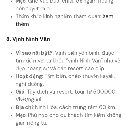
Mẹo
: Ghé vào buổi chiều để ngắm hoàng
hôn tuyệt đẹp.
Thảm khảo kinh nghiệm tham quan:
Xem
thêm
8. Vịnh Ninh Vân
Vì sao nổi bật?
: Vịnh biển yên bình, được
tìm kiếm với từ khóa “vịnh Ninh Vân” nhờ vẻ
đẹp hoang sơ và các resort cao cấp.
Hoạt động
: Tắm biển, chèo thuyền kayak,
nghỉ dưỡng.
Giá
: Tùy dịch vụ resort, tour từ 500.000
VNĐ/người.
Địa chỉ
: Ninh Hòa, cách trung tâm 60 km.
Mẹo
: Phù hợp cho du khách tìm kiếm không
gian riêng tư.