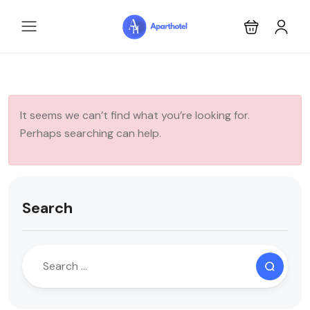
It seems we can’t find what you’re looking for.
Perhaps searching can help.
Search