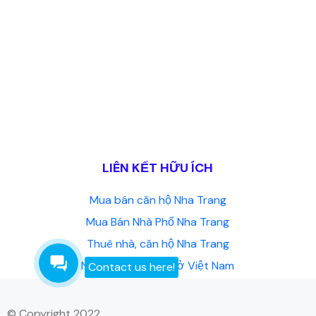
LIÊN KẾT HỮU ÍCH
Mua bán căn hộ Nha Trang
Mua Bán Nhà Phố Nha Trang
Thuê nhà, căn hộ Nha Trang
Người nước ngoài ở Việt Nam
Contact us here!
© Copyright 2022