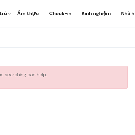
trú
Ẩm thực
Check-in
Kinh nghiệm
Nhà h
ps searching can help.