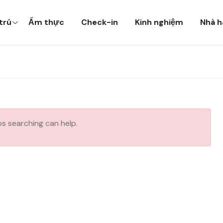
trú
Ẩm thực
Check-in
Kinh nghiệm
Nhà h
ps searching can help.