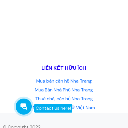
LIÊN KẾT HỮU ÍCH
Mua bán căn hộ Nha Trang
Mua Bán Nhà Phố Nha Trang
Thuê nhà, căn hộ Nha Trang
Người nước ngoài ở Việt Nam
Contact us here!
© Copyright 2022